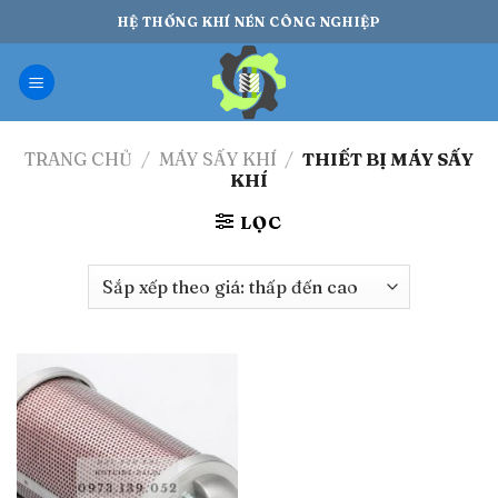
Bỏ
HỆ THỐNG KHÍ NÉN CÔNG NGHIỆP
qua
nội
dung
TRANG CHỦ
/
MÁY SẤY KHÍ
/
THIẾT BỊ MÁY SẤY
KHÍ
LỌC