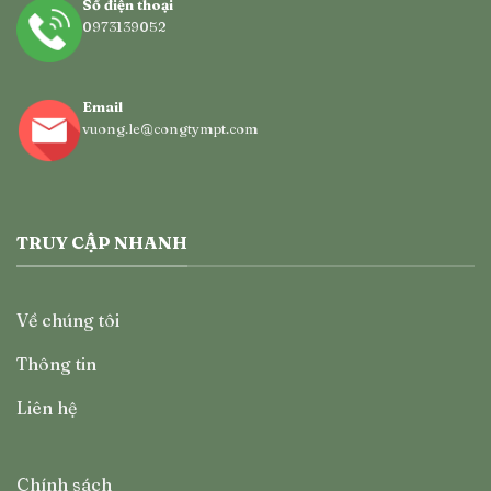
Số điện thoại
0973139052
Email
vuong.le@congtympt.com
TRUY CẬP NHANH
Về chúng tôi
Thông tin
Liên hệ
Chính sách