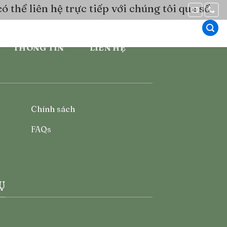
 thể liên hệ trực tiếp với chúng tôi qua số
THÔNG TIN
LIÊN HỆ
Chính sách
FAQs
Ụ