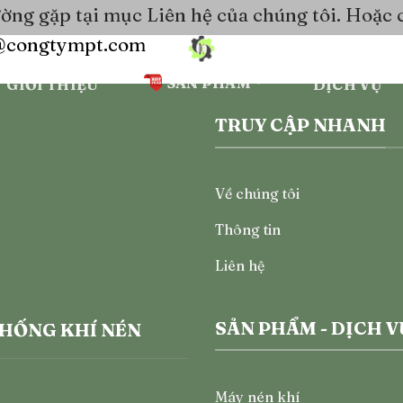
ờng gặp tại mục Liên hệ của chúng tôi. Hoặc có
@congtympt.com
SẢN PHẨM
GIỚI THIỆU
DỊCH VỤ
TRUY CẬP NHANH
Về chúng tôi
Thông tin
Liên hệ
SẢN PHẨM - DỊCH V
THỐNG KHÍ NÉN
Máy nén khí