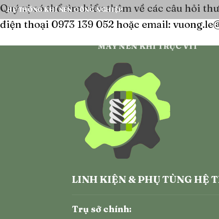
Bỏ
Quý vị có thể tìm hiểu thêm về các câu hỏi thư
HỆ THỐNG KHÍ NÉN CÔNG NGHIỆP
qua
điện thoại 0973 139 052 hoặc email:
vuong.le
nội
dung
MÁY NÉN KHÍ TRỤC VÍT
LINH KIỆN & PHỤ TÙNG HỆ 
Trụ sở chính: