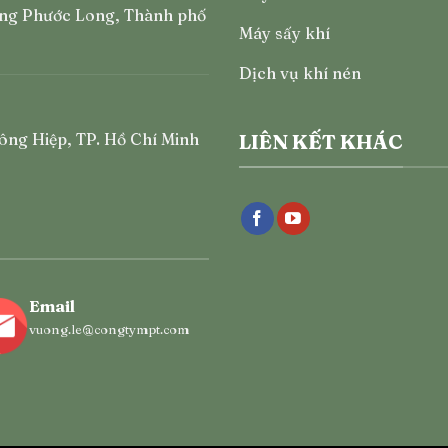
ng Phước Long, Thành phố
Máy sấy khí
Dịch vụ khí nén
ông Hiệp, TP. Hồ Chí Minh
LIÊN KẾT KHÁC
Email
vuong.le@congtympt.com