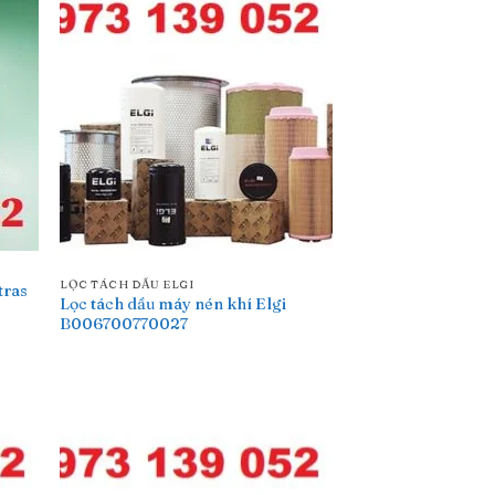
LỌC TÁCH DẦU ELGI
tras
Lọc tách dầu máy nén khí Elgi
B006700770027