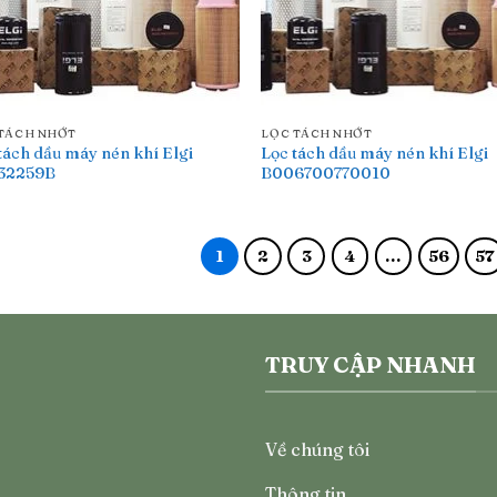
TÁCH NHỚT
LỌC TÁCH NHỚT
tách dầu máy nén khí Elgi
Lọc tách dầu máy nén khí Elgi
32259B
B006700770010
1
2
3
4
…
56
57
TRUY CẬP NHANH
Về chúng tôi
Thông tin