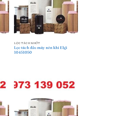
LỌC TÁCH NHỚT
Lọc tách dầu máy nén khí Elgi
10451050