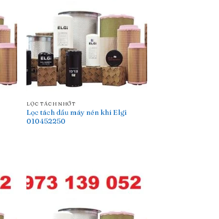
LỌC TÁCH NHỚT
Lọc tách dầu máy nén khí Elgi
010452250