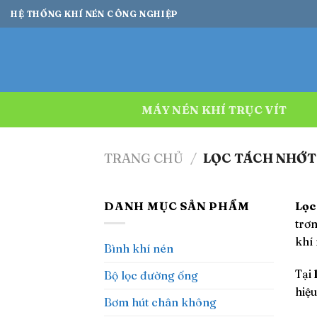
Bỏ
HỆ THỐNG KHÍ NÉN CÔNG NGHIỆP
qua
nội
dung
MÁY NÉN KHÍ TRỤC VÍT
TRANG CHỦ
/
LỌC TÁCH NHỚ
DANH MỤC SẢN PHẨM
Lọc
trơn
khí
Bình khí nén
Tại
Bộ lọc đường ống
hiệ
Bơm hút chân không