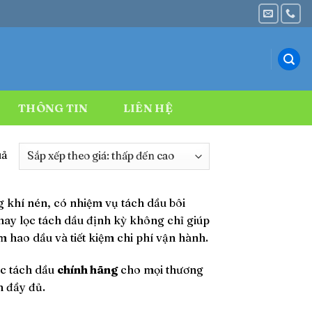
THÔNG TIN
LIÊN HỆ
Đã
uả
sắp
xếp
 khí nén, có nhiệm vụ tách dầu bôi
theo
thay lọc tách dầu định kỳ không chỉ giúp
giá:
 hao dầu và tiết kiệm chi phí vận hành.
thấp
đến
ọc tách dầu
chính hãng
cho mọi thương
cao
h đầy đủ.