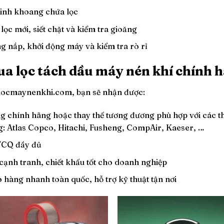
sinh khoang chứa lọc
lọc mới, siết chặt và kiểm tra gioăng
g nắp, khởi động máy và kiểm tra rò rỉ
a lọc tách dầu máy nén khí chính 
 locmaynenkhi.com, bạn sẽ nhận được:
g chính hãng hoặc thay thế tương đương phù hợp với các thô
ng: Atlas Copco, Hitachi, Fusheng, CompAir, Kaeser, …
CQ đầy đủ
 cạnh tranh, chiết khấu tốt cho doanh nghiệp
 hàng nhanh toàn quốc, hỗ trợ kỹ thuật tận nơi