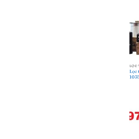
LỌC 
Lọc 
103