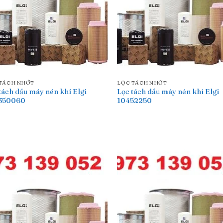
TÁCH NHỚT
LỌC TÁCH NHỚT
tách dầu máy nén khí Elgi
Lọc tách dầu máy nén khí Elgi
350060
10452250