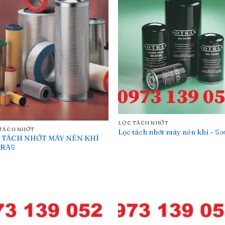
LỌC TÁCH NHỚT
TÁCH NHỚT
Lọc tách nhớt máy nén khí – So
 TÁCH NHỚT MÁY NÉN KHÍ
RAS