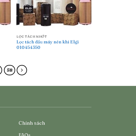
LỌC TÁCH NHỚT
Lọc tách dầu máy nén khí Elgi
010454350
58
Chính sách
FAQs