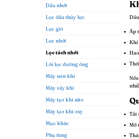
Kh
Dầu nhớt
Dấu 
Lọc dầu thủy lực
Lọc gió
Áp 
Lọc nhớt
Khí
Lọc tách nhớt
Hao
Thờ
Lõi lọc đường ống
Máy nén khí
Nếu 
nhi
Máy sấy khí
Qu
Máy tạo khí nito
Máy tạo khí oxy
Tắt 
Mục khác
Mở 
Phụ tùng
Thá