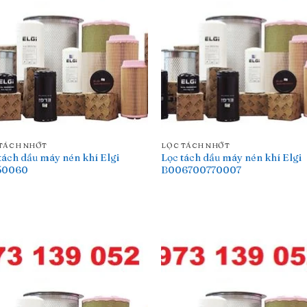
TÁCH NHỚT
LỌC TÁCH NHỚT
tách dầu máy nén khí Elgi
Lọc tách dầu máy nén khí Elgi
50060
B006700770007