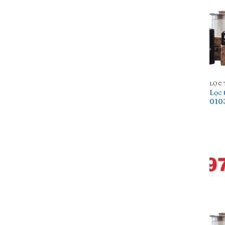
LỌC 
Lọc 
010