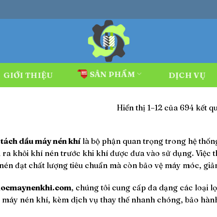
SẢN PHẨM
GIỚI THIỆU
DỊCH VỤ
Hiển thị 1–12 của 694 kết q
T
 tách dầu máy nén khí
là bộ phận quan trọng trong hệ thống
 ra khỏi khí nén trước khi khí được đưa vào sử dụng. Việc 
 nén đạt chất lượng tiêu chuẩn mà còn bảo vệ máy móc, giảm
locmaynenkhi.com
, chúng tôi cung cấp đa dạng các loại l
u máy nén khí, kèm dịch vụ thay thế nhanh chóng, bảo hàn