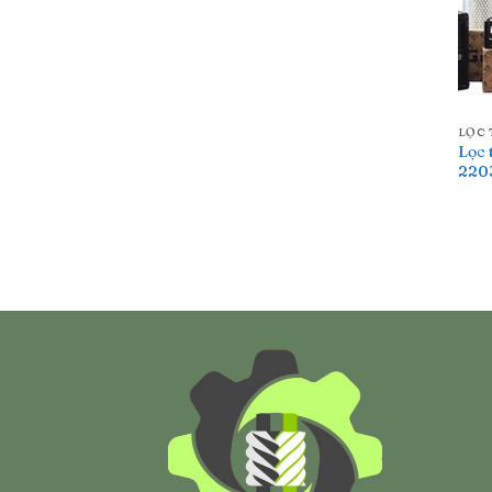
LỌC 
Lọc 
220