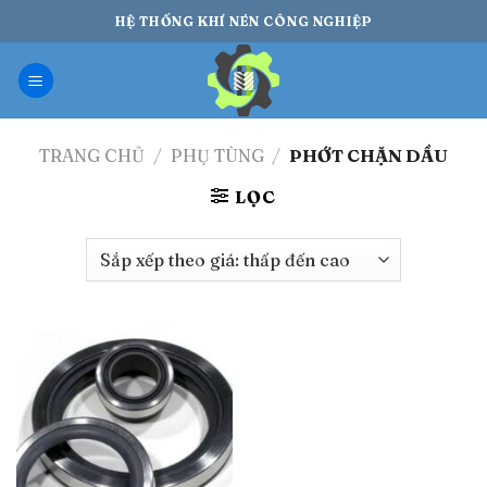
Bỏ
HỆ THỐNG KHÍ NÉN CÔNG NGHIỆP
qua
nội
dung
TRANG CHỦ
/
PHỤ TÙNG
/
PHỚT CHẶN DẦU
LỌC