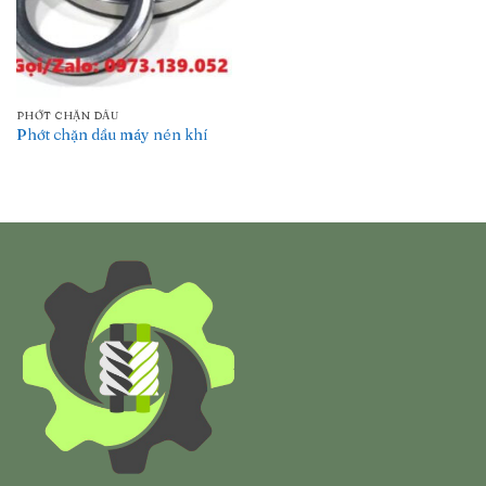
PHỚT CHẶN DẦU
Phớt chặn dầu máy nén khí