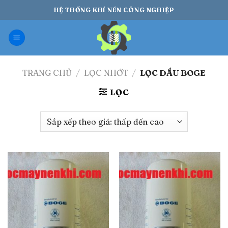
Bỏ
HỆ THỐNG KHÍ NÉN CÔNG NGHIỆP
qua
nội
dung
TRANG CHỦ
/
LỌC NHỚT
/
LỌC DẦU BOGE
LỌC