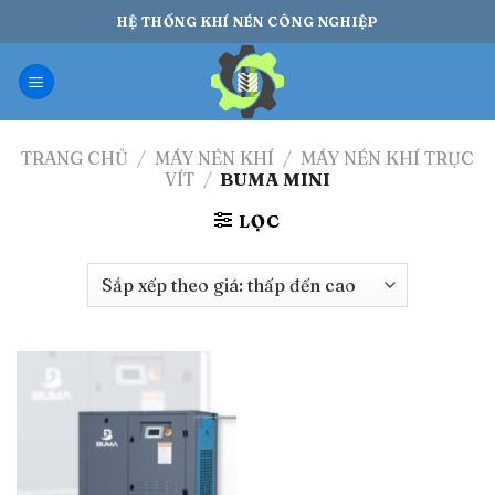
Bỏ
HỆ THỐNG KHÍ NÉN CÔNG NGHIỆP
qua
nội
dung
TRANG CHỦ
/
MÁY NÉN KHÍ
/
MÁY NÉN KHÍ TRỤC
VÍT
/
BUMA MINI
LỌC