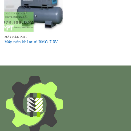
MÁY NÉN KHÍ
Máy nén khí mini BMC-7.5V