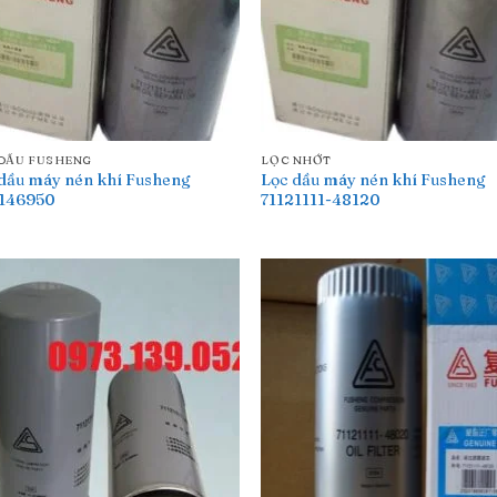
DẦU FUSHENG
LỌC NHỚT
dầu máy nén khí Fusheng
Lọc dầu máy nén khí Fusheng
5146950
71121111-48120