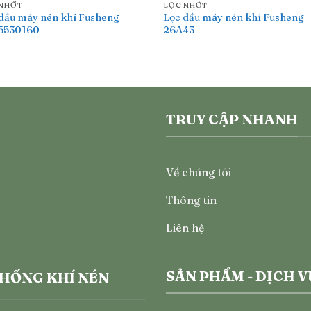
 NHỚT
LỌC NHỚT
dầu máy nén khí Fusheng
Lọc dầu máy nén khí Fusheng
5530160
26A43
TRUY CẬP NHANH
Về chúng tôi
Thông tin
Liên hệ
SẢN PHẨM - DỊCH V
THỐNG KHÍ NÉN