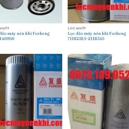
 NHỚT
LỌC NHỚT
dầu máy nén khí Fusheng
Lọc dầu máy nén khí Fusheng
5146950
711823E1-2118345