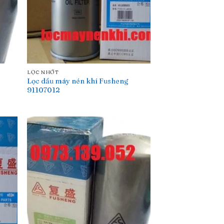
LỌC NHỚT
Lọc dầu máy nén khí Fusheng
91107012