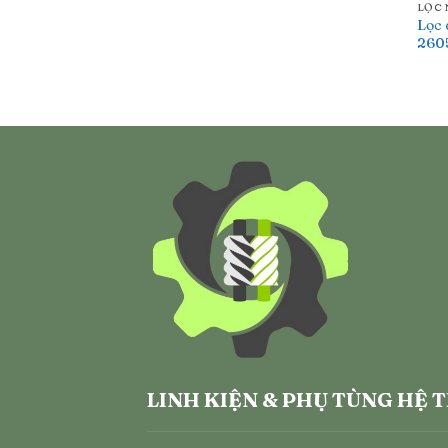
LỌC
Lọc 
260
LINH KIỆN & PHỤ TÙNG HỆ 