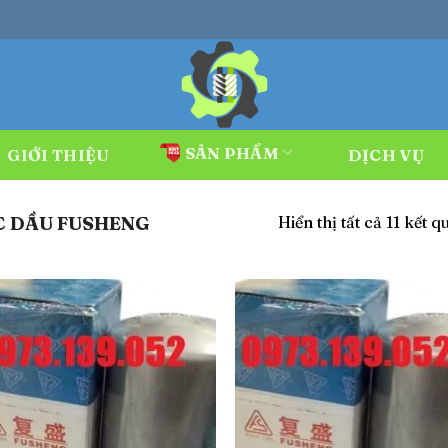
SẢN PHẨM
GIỚI THIỆU
DỊCH VỤ
Hiển thị tất cả 11 kết q
 DẦU FUSHENG