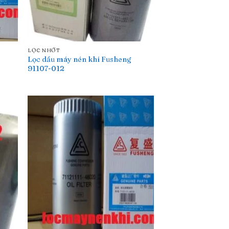
LỌC NHỚT
Lọc dầu máy nén khí Fusheng
91107-012