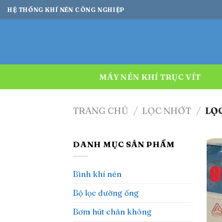
Bỏ
HỆ THỐNG KHÍ NÉN CÔNG NGHIỆP
qua
nội
dung
MÁY NÉN KHÍ TRỤC VÍT
TRANG CHỦ
/
LỌC NHỚT
/
LỌC
DANH MỤC SẢN PHẨM
Bình khí nén
Bộ lọc đường ống
Bơm hút chân không