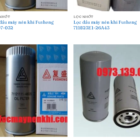
 NHỚT
LỌC NHỚT
dầu máy nén khí Fusheng
Lọc dầu máy nén khí Fusheng
07-032
711823E1-26A43