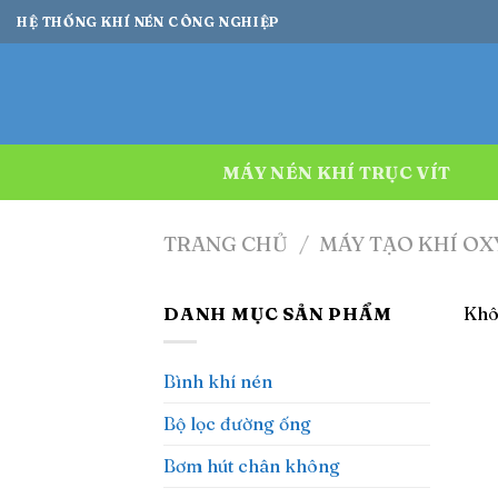
Bỏ
HỆ THỐNG KHÍ NÉN CÔNG NGHIỆP
qua
nội
dung
MÁY NÉN KHÍ TRỤC VÍT
TRANG CHỦ
/
MÁY TẠO KHÍ OX
DANH MỤC SẢN PHẨM
Khô
Bình khí nén
Bộ lọc đường ống
Bơm hút chân không