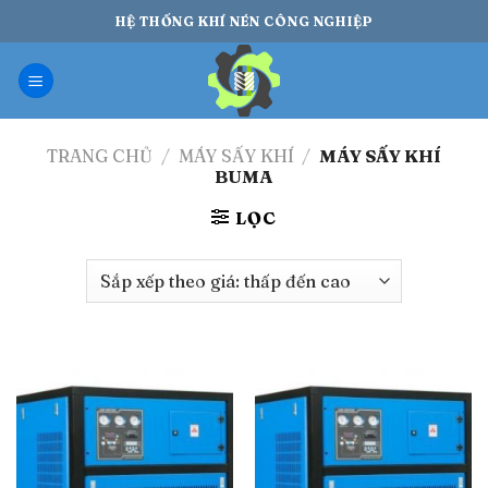
Bỏ
HỆ THỐNG KHÍ NÉN CÔNG NGHIỆP
qua
nội
dung
TRANG CHỦ
/
MÁY SẤY KHÍ
/
MÁY SẤY KHÍ
BUMA
LỌC