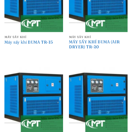
MÁY SẤY KHÍ
MÁY SẤY KHÍ
MÁY SẤY KHÍ BUMA (AIR
Máy sấy khí BUMA TR-15
DRYER) TR-20