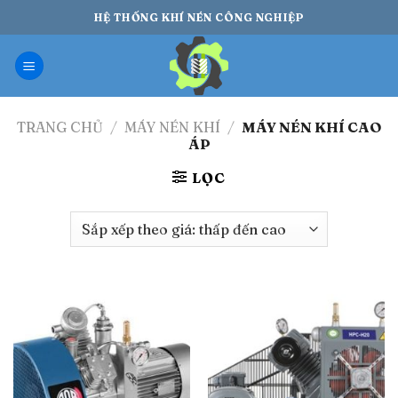
Bỏ
HỆ THỐNG KHÍ NÉN CÔNG NGHIỆP
qua
nội
dung
TRANG CHỦ
/
MÁY NÉN KHÍ
/
MÁY NÉN KHÍ CAO
ÁP
LỌC