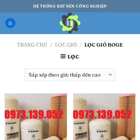
Bỏ
HỆ THỐNG KHÍ NÉN CÔNG NGHIỆP
qua
nội
dung
TRANG CHỦ
/
LỌC GIÓ
/
LỌC GIÓ BOGE
LỌC