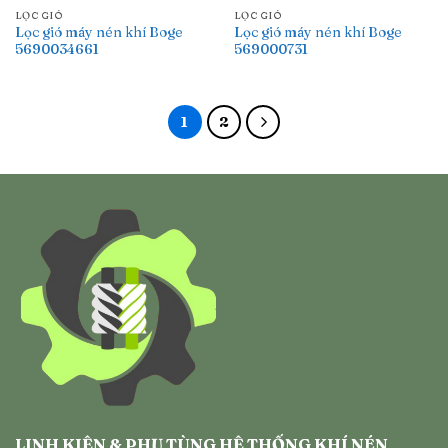
LỌC GIÓ
LỌC GIÓ
Lọc gió máy nén khí Boge
Lọc gió máy nén khí Boge
5690034661
569000731
1
2
LINH KIỆN & PHỤ TÙNG HỆ THỐNG KHÍ NÉN