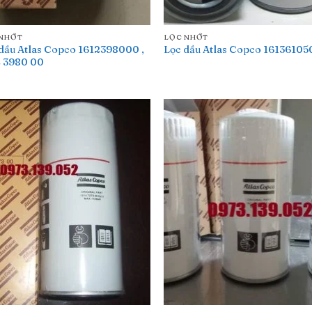
 NHỚT
LỌC NHỚT
dầu Atlas Copco 1612398000 ,
Lọc dầu Atlas Copco 1613610
2 3980 00