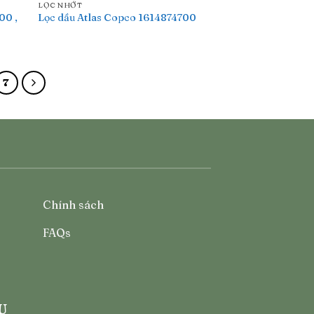
LỌC NHỚT
00 ,
Lọc dầu Atlas Copco 1614874700
7
Chính sách
FAQs
Ụ