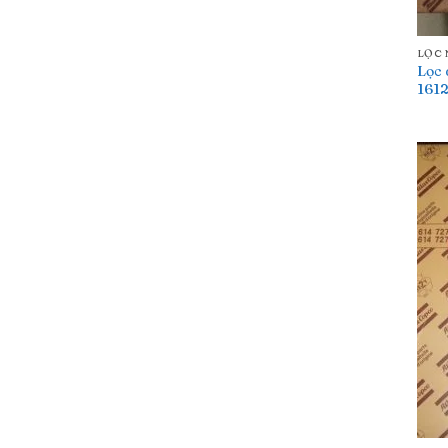
LỌC
Lọc 
161