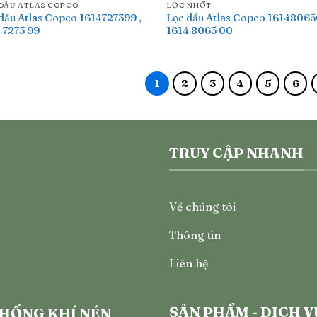
DẦU ATLAS COPCO
LỌC NHỚT
dầu Atlas Copco 1614727399 ,
Lọc dầu Atlas Copco 16148065
 7273 99
1614 8065 00
1
2
3
4
5
6
TRUY CẬP NHANH
Về chúng tôi
Thông tin
Liên hệ
SẢN PHẨM - DỊCH V
THỐNG KHÍ NÉN