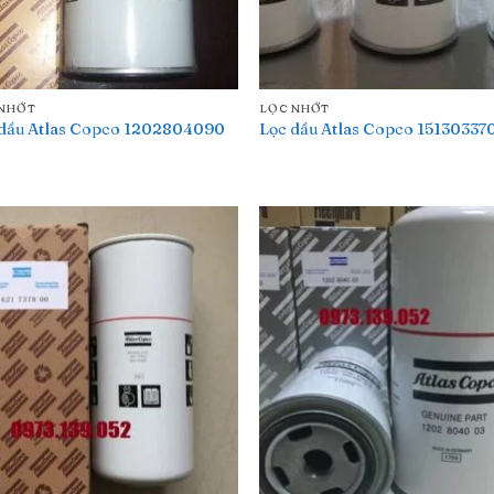
 NHỚT
LỌC NHỚT
 dầu Atlas Copco 1202804090
Lọc dầu Atlas Copco 15130337