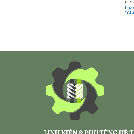
LỌC 
Lọc 
1614
LINH KIỆN & PHỤ TÙNG HỆ 