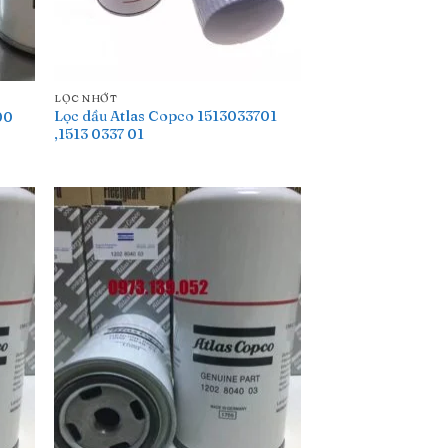
LỌC NHỚT
Lọc dầu Atlas Copco 1513033701
00
,1513 0337 01