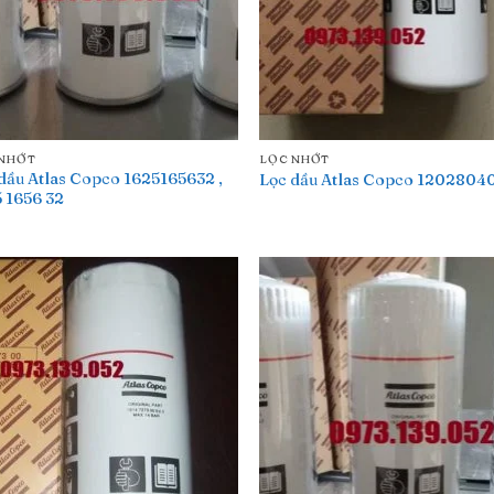
 NHỚT
LỌC NHỚT
dầu Atlas Copco 1625165632 ,
Lọc dầu Atlas Copco 1202804
 1656 32