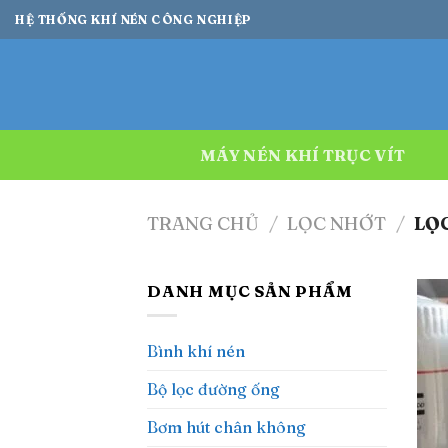
Bỏ
HỆ THỐNG KHÍ NÉN CÔNG NGHIỆP
qua
nội
dung
MÁY NÉN KHÍ TRỤC VÍT
TRANG CHỦ
/
LỌC NHỚT
/
LỌC
DANH MỤC SẢN PHẨM
Bình khí nén
Bộ lọc đường ống
Bơm hút chân không