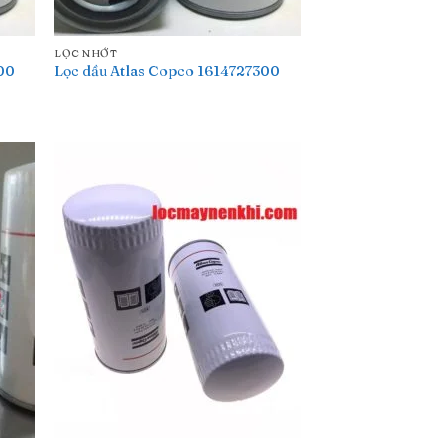
LỌC NHỚT
500
Lọc dầu Atlas Copco 1614727300