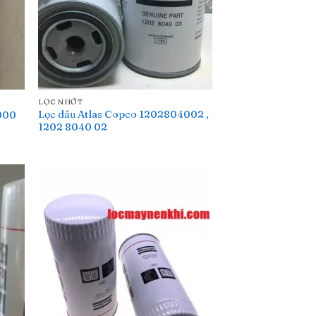
LỌC NHỚT
Lọc dầu Atlas Copco 1202804002 ,
000
1202 8040 02