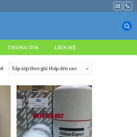
THÔNG TIN
LIÊN HỆ
Đã
uả
sắp
xếp
theo
giá:
thấp
đến
cao