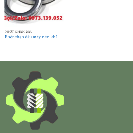
PHỚT CHẶN DẦU
Phớt chặn dầu máy nén khí