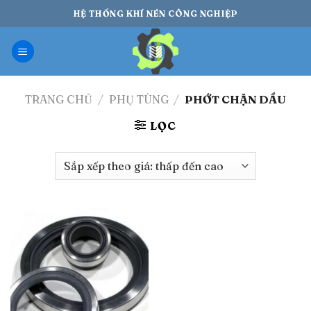
Bỏ
HỆ THỐNG KHÍ NÉN CÔNG NGHIỆP
qua
nội
dung
TRANG CHỦ
/
PHỤ TÙNG
/
PHỚT CHẶN DẦU
LỌC