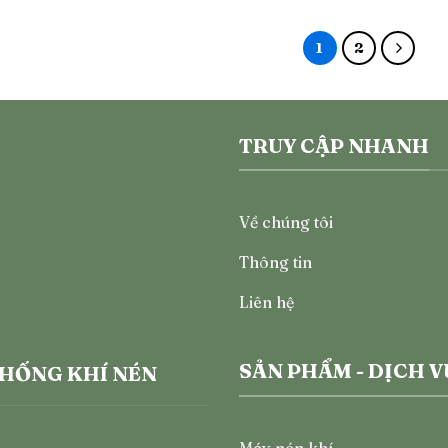
1
2
TRUY CẬP NHANH
Về chúng tôi
Thông tin
Liên hệ
SẢN PHẨM - DỊCH V
THỐNG KHÍ NÉN
Máy nén khí