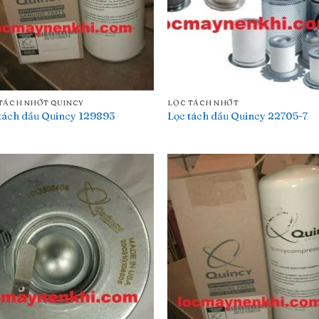
TÁCH NHỚT QUINCY
LỌC TÁCH NHỚT
tách dầu Quincy 129893
Lọc tách dầu Quincy 22705-7