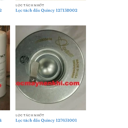
LỌC TÁCH NHỚT
2
Lọc tách dầu Quincy 127138002
LỌC TÁCH NHỚT
4
Lọc tách dầu Quincy 127631001