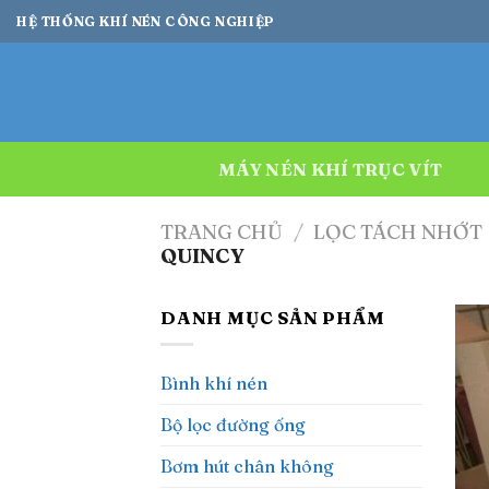
Bỏ
HỆ THỐNG KHÍ NÉN CÔNG NGHIỆP
qua
nội
dung
MÁY NÉN KHÍ TRỤC VÍT
TRANG CHỦ
/
LỌC TÁCH NHỚT
QUINCY
DANH MỤC SẢN PHẨM
Bình khí nén
Bộ lọc đường ống
Bơm hút chân không