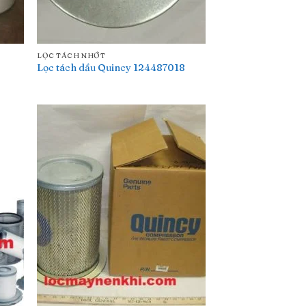
LỌC TÁCH NHỚT
Lọc tách dầu Quincy 124487018