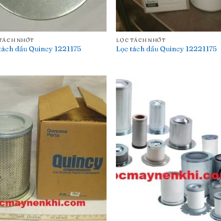
TÁCH NHỚT
LỌC TÁCH NHỚT
tách dầu Quincy 1221175
Lọc tách dầu Quincy 12221175