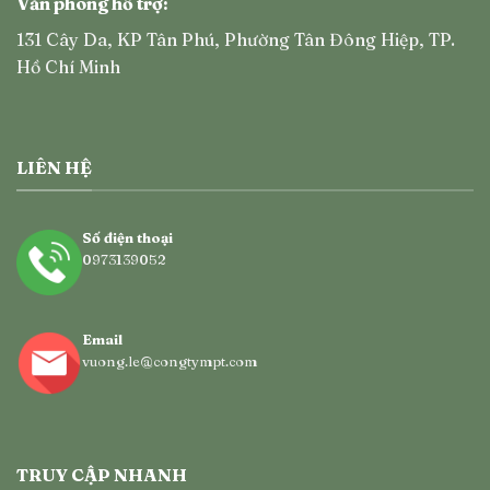
Văn phòng hỗ trợ:
131 Cây Da, KP Tân Phú, Phường Tân Đông Hiệp, TP.
Hồ Chí Minh
LIÊN HỆ
Số điện thoại
0973139052
Email
vuong.le@congtympt.com
TRUY CẬP NHANH