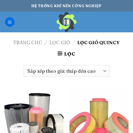
Bỏ
HỆ THỐNG KHÍ NÉN CÔNG NGHIỆP
qua
nội
dung
TRANG CHỦ
/
LỌC GIÓ
/
LỌC GIÓ QUINCY
LỌC