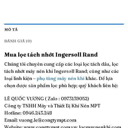
MÔ TẢ
ĐÁNH GIÁ (0)
Mua lọc tách nhớt
Ingersoll Rand
Chúng tôi chuyên cung cấp các loại lọc tách dầu, lọc
tách nhớt máy nén khí Ingersoll Rand; cũng như các
loại linh kiện –
phụ tùng máy nén khí
khác. Để lựa
chọn được sản phẩm lọc phù hợp; quý khách liên hệ:
LÊ QUỐC VƯƠNG ( Zalo : 0973139052)
Công ty TNHH Máy và Thiết Bị Khí Nén MPT
Hotline: 0946.243.248
Email:
vuong.le@congtympt.com
Website: www.congtympt.com.vn; locmaynenkhi.com