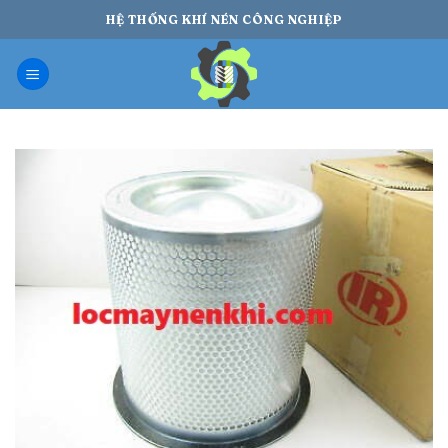
Bỏ
HỆ THỐNG KHÍ NÉN CÔNG NGHIỆP
qua
nội
dung