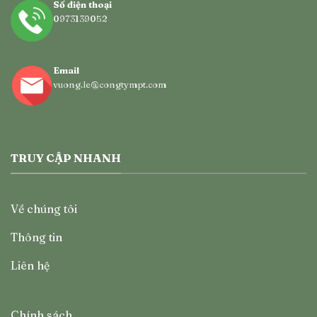
Số điện thoại
0973139052
Email
vuong.le@congtympt.com
TRUY CẬP NHANH
Về chúng tôi
Thông tin
Liên hệ
Chính sách