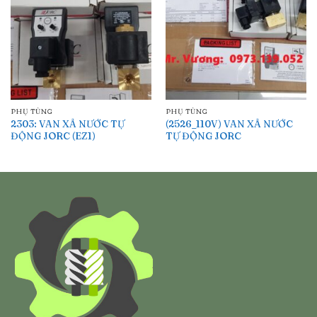
PHỤ TÙNG
PHỤ TÙNG
2303: VAN XẢ NƯỚC TỰ
(2526_110V) VAN XẢ NƯỚC
ĐỘNG JORC (EZ1)
TỰ ĐỘNG JORC