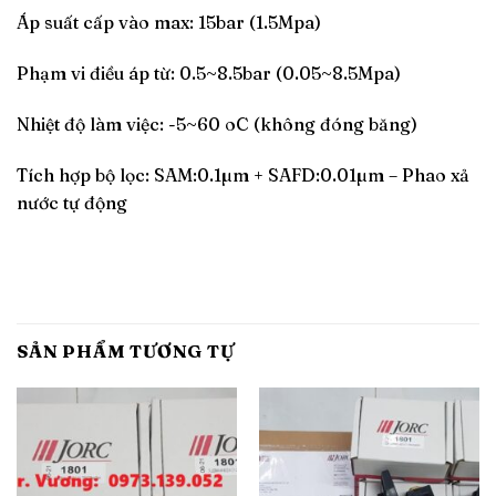
Áp suất cấp vào max: 15bar (1.5Mpa)
Phạm vi điều áp từ: 0.5~8.5bar (0.05~8.5Mpa)
Nhiệt độ làm việc: -5~60 oC (không đóng băng)
Tích hợp bộ lọc: SAM:0.1µm + SAFD:0.01µm – Phao xả
nước tự động
SẢN PHẨM TƯƠNG TỰ