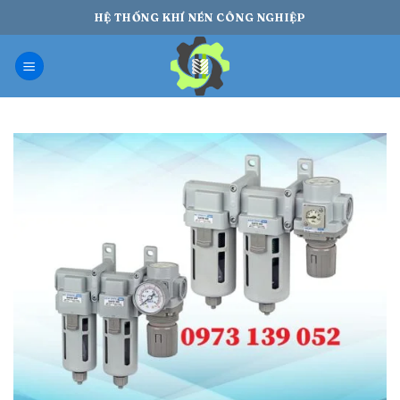
Bỏ
HỆ THỐNG KHÍ NÉN CÔNG NGHIỆP
qua
nội
dung