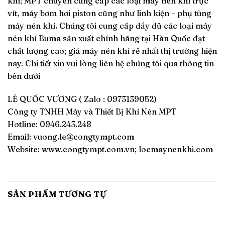
khí; MPT chuyên cung cấp các loại máy nén khí trục
vít, máy bơm hơi piston cũng như linh kiện – phụ tùng
máy nén khí. Chúng tôi cung cấp đầy đủ các loại máy
nén khí Buma sản xuất chính hãng tại Hàn Quốc đạt
chất lượng cao; giá máy nén khí rẻ nhất thị trường hiện
nay. Chi tiết xin vui lòng liên hệ chúng tôi qua thông tin
bên dưới
LÊ QUỐC VƯƠNG ( Zalo : 0973139052)
Công ty TNHH Máy và Thiết Bị Khí Nén MPT
Hotline: 0946.243.248
Email:
vuong.le@congtympt.com
Website: www.congtympt.com.vn; locmaynenkhi.com
SẢN PHẨM TƯƠNG TỰ