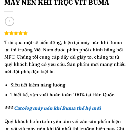
MÁY NÉN KHÍ TRỤC VÍT BUMA
5.00
4
trên 5
Trải qua một số biến động, hiện tại máy nén khí Buma
dựa trên
tại thị trường Việt Nam được phân phối chính hãng bởi
đánh giá
MPT. Chúng tôi cung cấp đầy đủ giấy tờ, chứng từ từ
quý khách hàng có yêu cầu. Sản phẩm mới mang nhiều
nét đột phá; đặc biệt là:
Siêu tiết kiệm năng lượng
Thiết kế, sản xuất hoàn toàn 100% tại Hàn Quốc.
***
Catolog máy nén khí Buma thế hệ mới
Quý khách hoàn toàn yên tâm với các sản phẩm hiện
tại với giá máy nén khí tốt nhất thị trường hiện nay. Chi