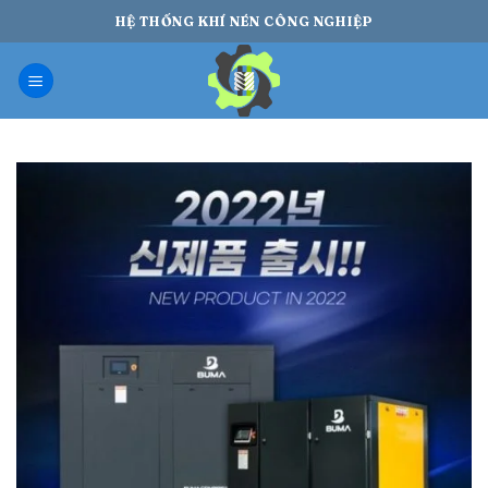
Bỏ
HỆ THỐNG KHÍ NÉN CÔNG NGHIỆP
qua
nội
dung