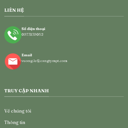
LIÊN HỆ
Số điện thoại
0973139052
Email
vuong.le@congtympt.com
TRUY CẬP NHANH
Về chúng tôi
Thông tin