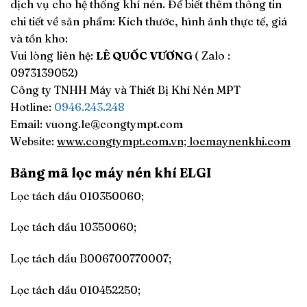
dịch vụ cho hệ thống khí nén. Để biết thêm thông tin
chi tiết về sản phẩm: Kích thước, hình ảnh thực tế, giá
và tồn kho:
Vui lòng liên hệ:
LÊ QUỐC VƯƠNG
( Zalo :
0973139052)
Công ty TNHH Máy và Thiết Bị Khí Nén MPT
Hotline:
0946.243.248
Email:
vuong.le@congtympt.com
Website:
www.congtympt.com.vn; locmaynenkhi.com
Bảng mã lọc máy nén khí ELGI
Lọc tách dầu 010350060;
Lọc tách dầu 10350060;
Lọc tách dầu B006700770007;
Lọc tách dầu 010452250;