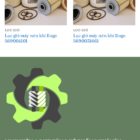
LỌC GIÓ
LỌC GIÓ
Lọc gió máy nén khí Boge
Lọc gió máy nén khí Boge
569004101
5690031661