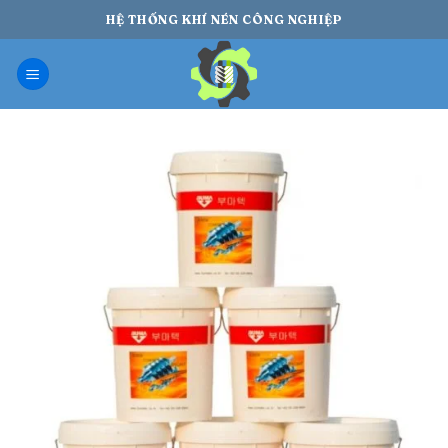
Bỏ
HỆ THỐNG KHÍ NÉN CÔNG NGHIỆP
qua
nội
dung