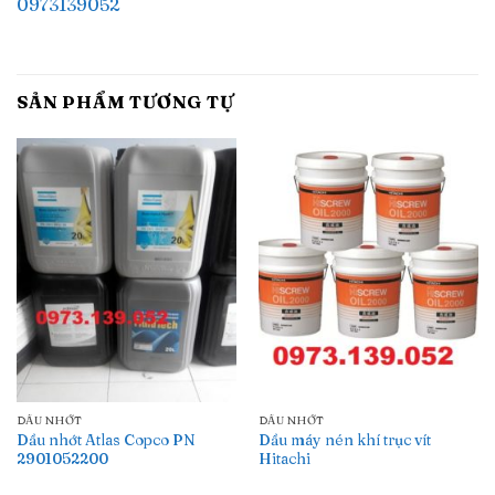
0973139052
SẢN PHẨM TƯƠNG TỰ
DẦU NHỚT
DẦU NHỚT
Dầu nhớt Atlas Copco PN
Dầu máy nén khí trục vít
2901052200
Hitachi